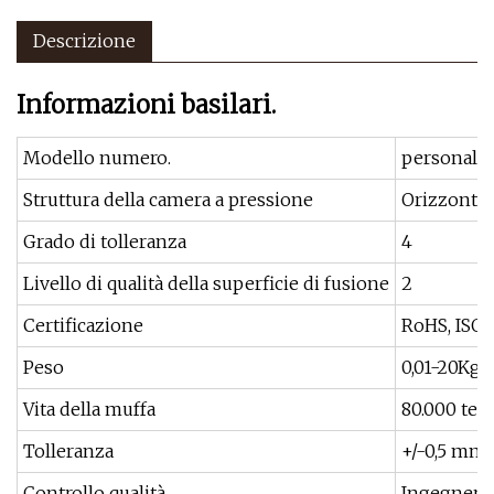
Descrizione
Informazioni basilari.
Modello numero.
personaliz
Struttura della camera a pressione
Orizzontal
Grado di tolleranza
4
Livello di qualità della superficie di fusione
2
Certificazione
RoHS, ISO 
Peso
0,01-20Kg
Vita della muffa
80.000 tem
Tolleranza
+/-0,5 mm
Controllo qualità
Ingegnere 