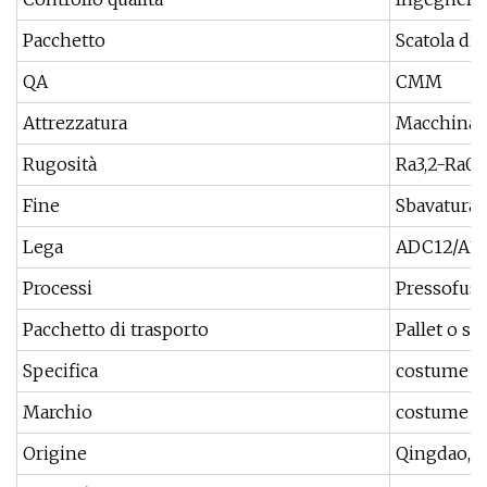
Pacchetto
Scatola di 
QA
CMM
Attrezzatura
Macchina p
Rugosità
Ra3,2-Ra0,
Fine
Sbavatura, 
Lega
ADC12/A35
Processi
Pressofusi
Pacchetto di trasporto
Pallet o sc
Specifica
costume
Marchio
costume
Origine
Qingdao, C