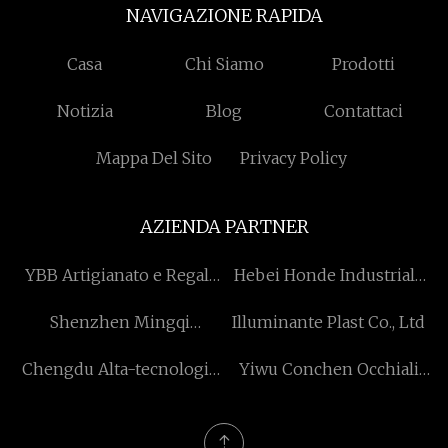
NAVIGAZIONE RAPIDA
Casa
Chi Siamo
Prodotti
Notizia
Blog
Contattaci
Mappa Del Sito
Privacy Policy
AZIENDA PARTNER
YBB Artigianato e Regali
Hebei Honde Industriale
Limitato
Commercio Imp & Exp Co.,
Shenzhen Mingqi
Illuminante Plast Co., Ltd
Ltd
Tecnologico Co., Ltd
Chengdu Alta-tecnologia
Yiwu Conchen Occhiali
Panda Energia Tecnologia
Co., Ltd
Co., Ltd.